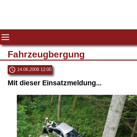
Fahrzeugbergung
schedule
14.06.2008 12:00
Mit dieser Einsatzmeldung...